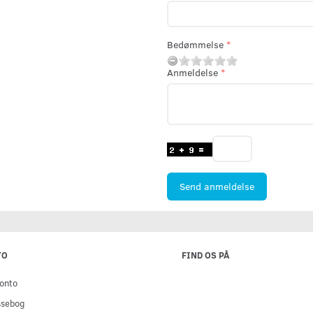
Bedømmelse
Anmeldelse
Send anmeldelse
TO
FIND OS PÅ
onto
ssebog