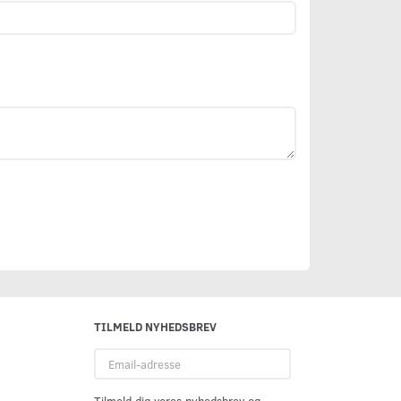
TILMELD NYHEDSBREV
Email-
adresse
Tilmeld dig vores nyhedsbrev og