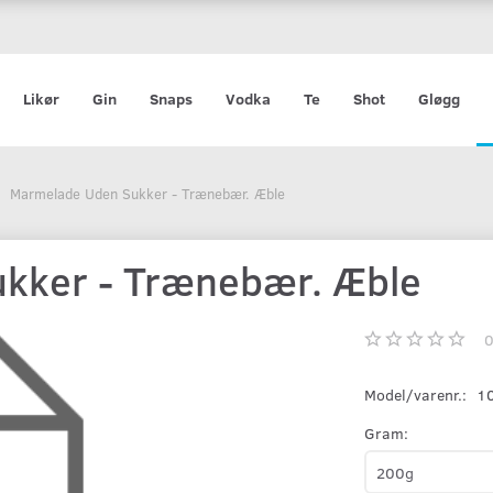
Likør
Gin
Snaps
Vodka
Te
Shot
Gløgg
Marmelade Uden Sukker - Trænebær. Æble
kker - Trænebær. Æble
Model/varenr.:
1
Gram: