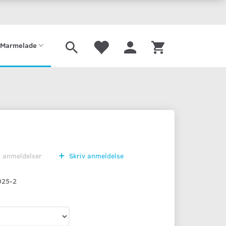
Gaveæske
Sirup
Limonade
Mjød
Port
Tilbehør
Marmelade
0
anmeldelser
Skriv anmeldelse
025-2