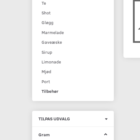
Te
Shot
Gløgg
Marmelade
Gaveæske
Sirup
Limonade
Mjød
Port
Tilbehør
Skifte
TILPAS UDVALG
filter
Gram