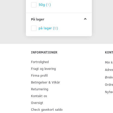
50g
(
1
)
På lager
på lager
(
0
)
INFORMATIONER
KON
Fortrolighed
Min k
Fragt og levering
Adre
Firma profil
Ønske
Betingelser & Vilkår
Ordre
Returnering
Nyhe
Kontakt os
Oversigt
Check gavekort saldo