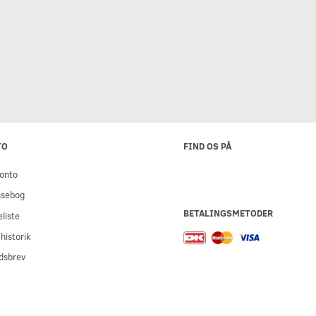
TO
FIND OS PÅ
onto
ssebog
BETALINGSMETODER
liste
historik
dsbrev