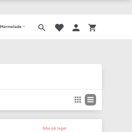
Gaveæske
Sirup
Limonade
Mjød
Port
Tilbehør
Marmelade
Ikke på lager