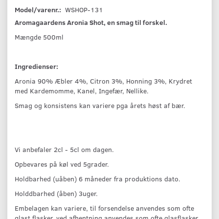
Model/varenr.:
WSHOP-131
Aromagaardens Aronia Shot, en smag til forskel.
Mængde 500ml
Ingredienser:
Aronia 90% Æbler 4%, Citron 3%, Honning 3%, Krydret
med Kardemomme, Kanel, Ingefær, Nellike.
Smag og konsistens kan variere pga årets høst af bær.
Vi anbefaler 2cl - 5cl om dagen.
Opbevares på køl ved 5grader.
Holdbarhed (uåben) 6 måneder fra produktions dato.
Holddbarhed (åben) 3uger.
Embelagen kan variere, til forsendelse anvendes som ofte
glast flasker, ved afhentning anvendes som ofte glasflasker.