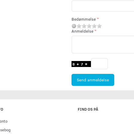
Bedømmelse
Anmeldelse
Send anmeldelse
TO
FIND OS PÅ
onto
ssebog