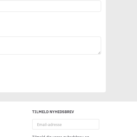
TILMELD NYHEDSBREV
Email-
adresse
Tilmeld dig vores nyhedsbrev og