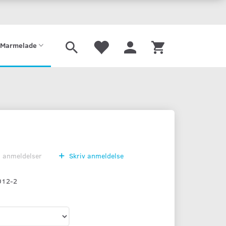
Gaveæske
Sirup
Limonade
Mjød
Port
Tilbehør
Marmelade
0
anmeldelser
Skriv anmeldelse
012-2