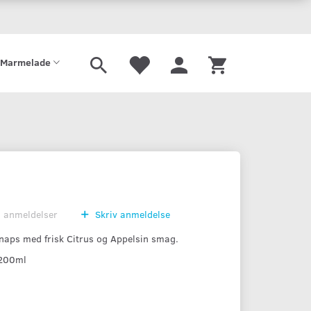
Gaveæske
Sirup
Limonade
Mjød
Port
Tilbehør
Marmelade
0
anmeldelser
Skriv anmeldelse
aps med frisk Citrus og Appelsin smag.
 200ml