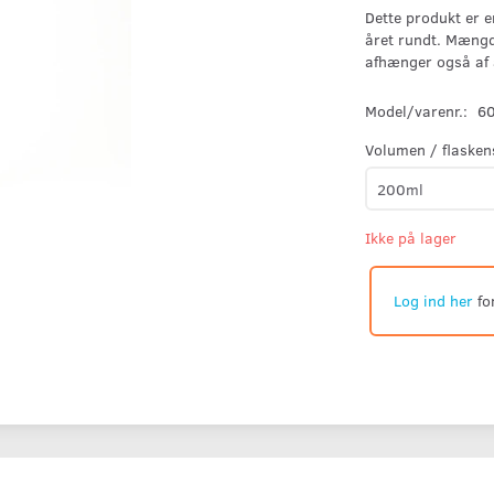
Dette produkt er e
året rundt. Mængd
afhænger også af 
Model/varenr.:
6
Volumen / flasken
Ikke på lager
Log ind her
fo