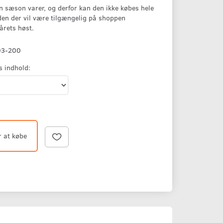
n sæson varer, og derfor kan den ikke købes hele
en der vil være tilgængelig på shoppen
årets høst.
03-200
s indhold:
r at købe