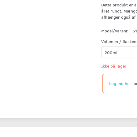
Dette produkt er e
året rundt. Mængd
afhænger også af 
Model/varenr.:
6
Volumen / flasken
Ikke på lager
Log ind her
fo