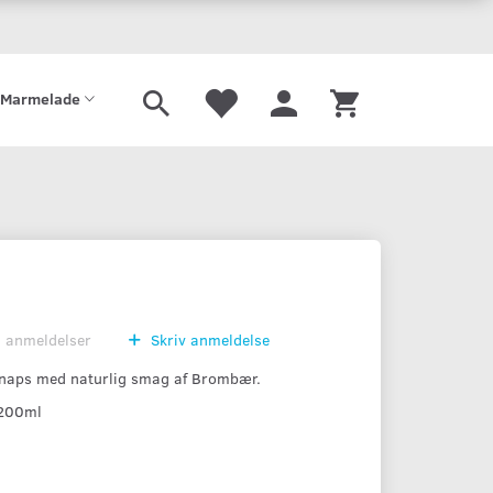
Gaveæske
Sirup
Limonade
Mjød
Port
Tilbehør
Marmelade
0
anmeldelser
Skriv anmeldelse
aps med naturlig smag af Brombær.
 200ml