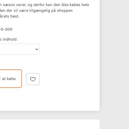
n sæson varer, og derfor kan den ikke købes hele
en der vil være tilgængelig på shoppen
årets høst.
10-200
s indhold:
r at købe