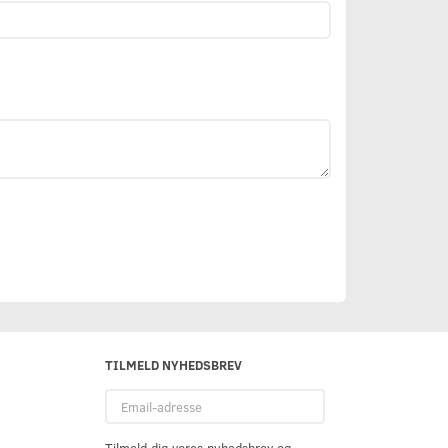
TILMELD NYHEDSBREV
Email-
adresse
Tilmeld dig vores nyhedsbrev og