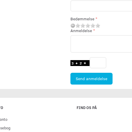
Bedømmelse
Anmeldelse
Send anmeldelse
TO
FIND OS PÅ
onto
ssebog