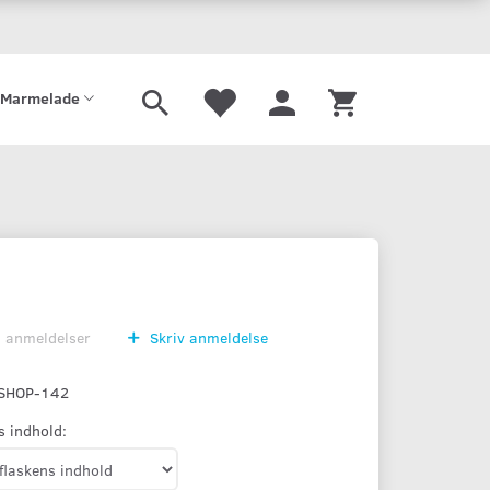
Gaveæske
Sirup
Limonade
Mjød
Port
Tilbehør
Marmelade
0
anmeldelser
Skriv anmeldelse
SHOP-142
s indhold: