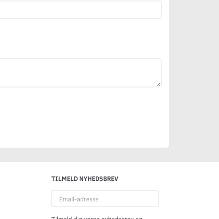
TILMELD NYHEDSBREV
Email-
adresse
Tilmeld dig vores nyhedsbrev og