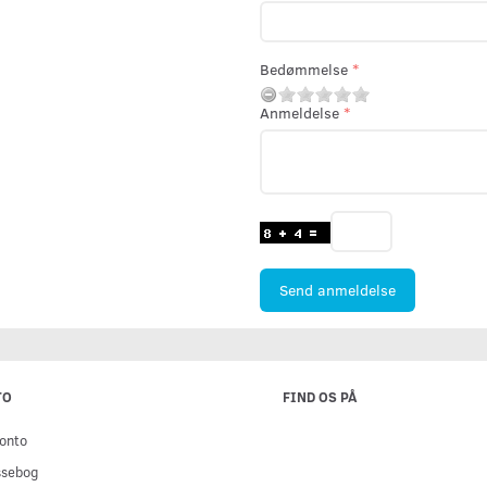
Bedømmelse
Anmeldelse
Send anmeldelse
TO
FIND OS PÅ
onto
ssebog