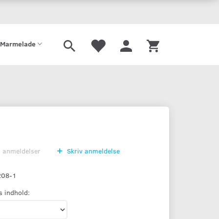
Gaveæske
Sirup
Limonade
Mjød
Port
Tilbehør
Marmelade
0
anmeldelser
Skriv anmeldelse
208-1
s indhold: