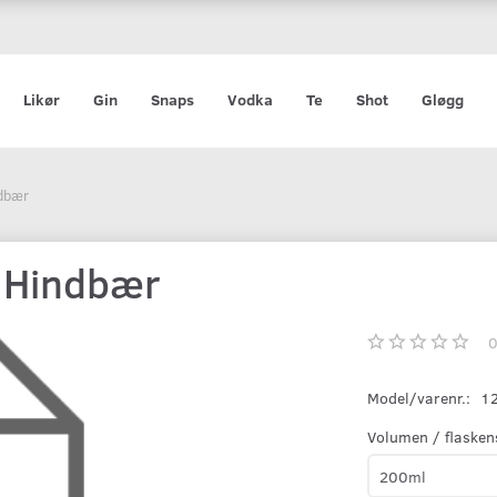
Likør
Gin
Snaps
Vodka
Te
Shot
Gløgg
ndbær
, Hindbær
Model/varenr.:
1
Volumen / flasken