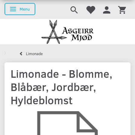
Menu
Skifte navigation
Limonade
Limonade - Blomme,
Blåbær, Jordbær,
Hyldeblomst