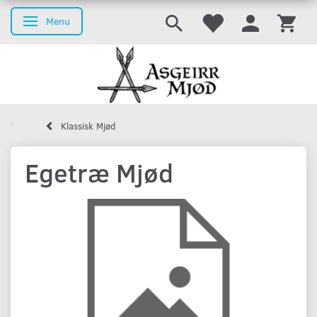
Menu
Skifte navigation
Klassisk Mjød
Egetræ Mjød